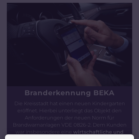
Branderkennung BEKA
Die Kreisstadt hat einen neuen Kindergarten
eröffnet. Hierbei unterliegt das Objekt den
Anforderungen der neuen Norm für
Brandwarnanlagen VDE 0826-2. Dem Kunden
war insbesondere eine
wirtschaftliche und